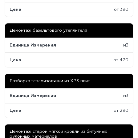
Цена
от 390
Демонтаж базальтового утеплителя
Единица Измерения
м3
Цена
от 470
Разборка теплоизоляции из XPS плит
Единица Измерения
м3
Цена
от 290
Демонтаж старой мягкой кровли из битумных
рулонных материалов