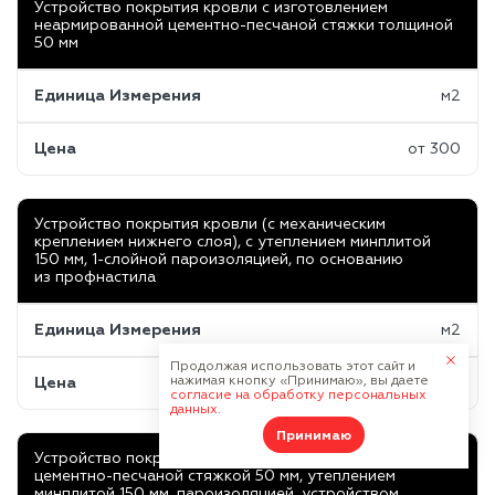
Устройство покрытия кровли с изготовлением
неармированной цементно-песчаной стяжки толщиной
50 мм
Единица Измерения
м2
Цена
от 300
Устройство покрытия кровли (с механическим
креплением нижнего слоя), с утеплением минплитой
150 мм, 1-слойной пароизоляцией, по основанию
из профнастила
Единица Измерения
м2
Продолжая использовать этот сайт и
нажимая кнопку «Принимаю», вы даете
Цена
от 340
согласие на обработку персональных
данных
.
Принимаю
Устройство покрытия кровли с армированной
цементно-песчаной стяжкой 50 мм, утеплением
минплитой 150 мм, пароизоляцией, устройством