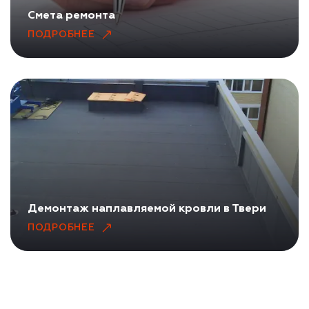
Смета ремонта
Отделочные работы
ПОДРОБНЕЕ
Кровельные работы
Аренда спецтехники
Бетонные полы
Комплексное обследование крановых путей подъемных сооружений
Демонтаж наплавляемой кровли в Твери
ПОДРОБНЕЕ