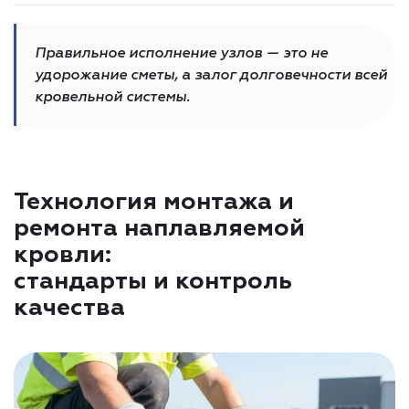
контруклонов и системных луж.
оборудование, СП 17.13330 требуются пешеходные
дорожки и площадки. Также нужно применять
Правильное исполнение узлов — это не
утеплитель с прочностью на сжатие не менее 60
удорожание сметы, а залог долговечности всей
кПа.
кровельной системы.
Это предотвращает продавливание и
повреждение кровельного ковра.
Технология монтажа и
ремонта наплавляемой
кровли:
стандарты и контроль
качества